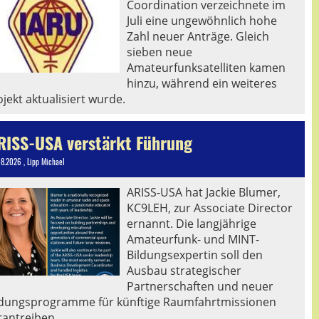
Coordination verzeichnete im
Juli eine ungewöhnlich hohe
Zahl neuer Anträge. Gleich
sieben neue
Amateurfunksatelliten kamen
hinzu, während ein weiteres
jekt aktualisiert wurde.
RISS-USA verstärkt Führung
08.2026
, Lipp Michael
ARISS-USA hat Jackie Blumer,
KC9LEH, zur Associate Director
ernannt. Die langjährige
Amateurfunk- und MINT-
Bildungsexpertin soll den
Ausbau strategischer
Partnerschaften und neuer
ldungsprogramme für künftige Raumfahrtmissionen
rantreiben.