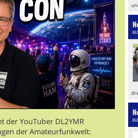
un
N
06.
dr
N
htet der YouTuber DL2YMR
05.
ngen der Amateurfunkwelt: