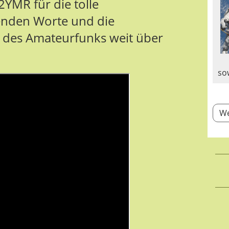
YMR für die tolle
zenden Worte und die
t des Amateurfunks weit über
so
We