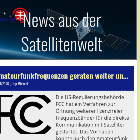
News aus der
Satellitenwelt
Amateurfunkfrequenzen geraten weiter unter Druck - Konsultationsverfahren eröffnet
08.2026
, Lipp Michael
Die US-Regulierungsbehörde
FCC hat ein Verfahren zur
Öffnung weiterer lizenzfreier
Frequenzbänder für die direkte
Kommunikation mit Satelliten
gestartet. Das Vorhaben
könnte auch den Amateurfunk