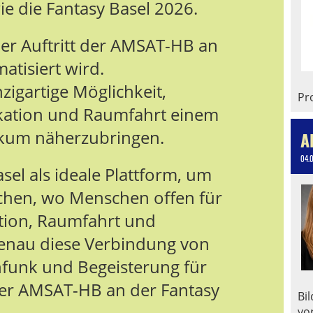
e die Fantasy Basel 2026.
der Auftritt der AMSAT-HB an
atisiert wird.
igartige Möglichkeit,
Pro
kation und Raumfahrt einem
ikum näherzubringen.
A
04.
el als ideale Plattform, um
chen, wo Menschen offen für
ction, Raumfahrt und
nau diese Verbindung von
nfunk und Begeisterung für
der AMSAT-HB an der Fantasy
Bi
vo