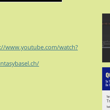
s://www.youtube.com/watch?
antasybasel.ch/
Q
Sa 1
Do 
Typ
T
Tex