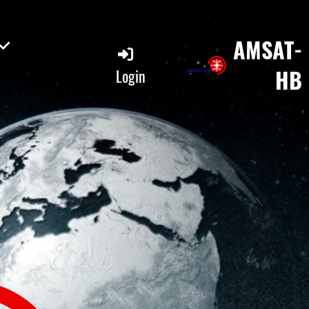
AMSAT-
HB
Login