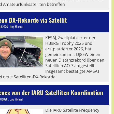
d Amateurfunksatelliten betreffen
eue DX-Rekorde via Satellit
08.2026
, Lipp Michael
KE9AJ, Zweitplatzierter der
HB9RG Trophy 2025 und
erstplatzierter 2026, hat
gemeinsam mit DJ8EW einen
neuen Distanzrekord über den
Satelliten AO-7 aufgestellt.
Insgesamt bestätigte AMSAT
ei neue Satelliten-DX-Rekorde.
eues von der IARU Satelliten Koordination
08.2026
, Lipp Michael
Die IARU Satellite Frequency