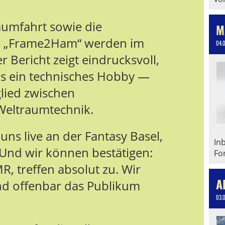
aumfahrt sowie die
M
on „Frame2Ham“ werden im
04.
 Bericht zeigt eindrucksvoll,
ls ein technisches Hobby —
glied zwischen
eltraumtechnik.
uns live an der Fantasy Basel,
In
 Und wir können bestätigen:
Fo
, treffen absolut zu. Wir
A
nd offenbar das Publikum
03.