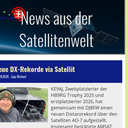
News aus der
Satellitenwelt
eue DX-Rekorde via Satellit
08.2026
, Lipp Michael
KE9AJ, Zweitplatzierter der
HB9RG Trophy 2025 und
erstplatzierter 2026, hat
gemeinsam mit DJ8EW einen
neuen Distanzrekord über den
Satelliten AO-7 aufgestellt.
Insgesamt bestätigte AMSAT