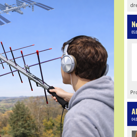
dr
N
05.
Pro
A
04.