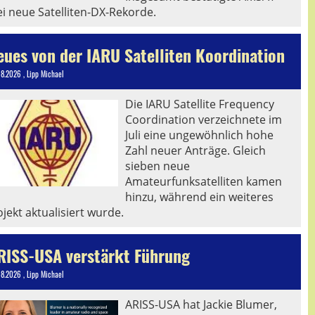
ei neue Satelliten-DX-Rekorde.
eues von der IARU Satelliten Koordination
08.2026
, Lipp Michael
Die IARU Satellite Frequency
Coordination verzeichnete im
Juli eine ungewöhnlich hohe
Zahl neuer Anträge. Gleich
sieben neue
Amateurfunksatelliten kamen
hinzu, während ein weiteres
jekt aktualisiert wurde.
RISS-USA verstärkt Führung
08.2026
, Lipp Michael
ARISS-USA hat Jackie Blumer,