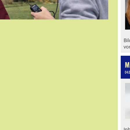
Bi
vo
M
04.
In