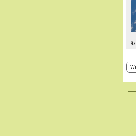
lä
We