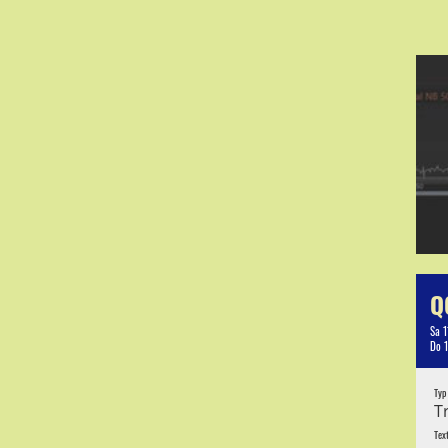
Q
Sa 1
Do 
Typ
T
Tex