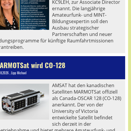
KC9LEH, zur Associate Director
ernannt. Die langjährige
Amateurfunk- und MINT-
Bildungsexpertin soll den
Ausbau strategischer
Partnerschaften und neuer
ldungsprogramme für künftige Raumfahrtmissionen
rantreiben.
ARMOTSat wird CO-128
08.2026
, Lipp Michael
AMSAT hat den kanadischen
Satelliten MARMOTSat offiziell
als Canada-OSCAR 128 (CO-128)
anerkannt. Der von der
University of Victoria
entwickelte Satellit befindet
sich derzeit in der
betriebnahme und bietet mehrere Amateurfunk- und