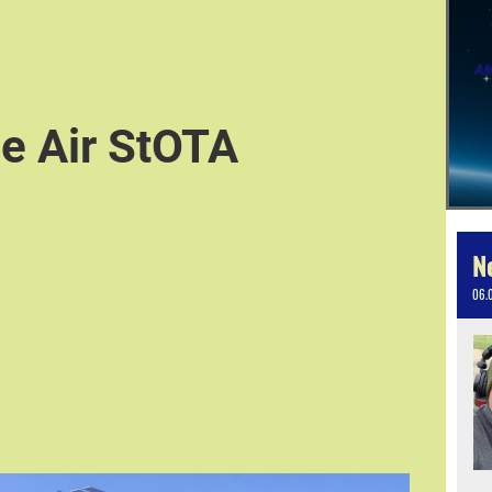
e Air StOTA
N
06.