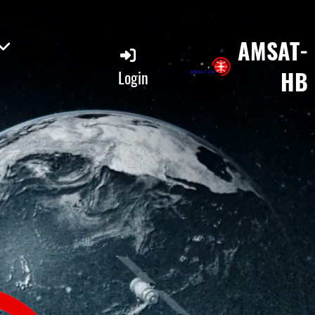
AMSAT-
HB
Login