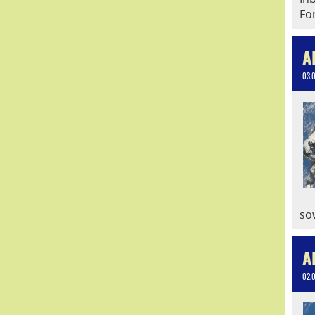
Fo
A
03.
so
A
02.