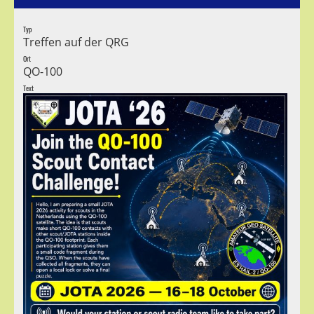
Typ
Treffen auf der QRG
Ort
QO-100
Text