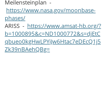
Meilensteinplan -
https://www.nasa.gov/moonbase-
phases/
ARISS -
https://www.amsat-hb.org/?
b=1000895&c=ND1000772&s=djEtC
qbueo0kgHwLPYiJw6Htac7eDEcQ1j5
Zk39nBAehQBg=