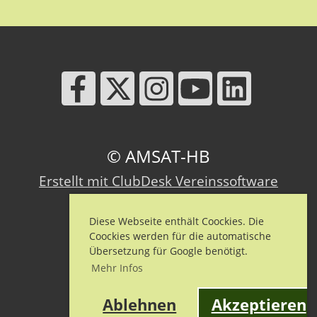
© AMSAT-HB
Erstellt mit ClubDesk Vereinssoftware
Diese Webseite enthält Coockies. Die
Coockies werden für die automatische
Impressum
Übersetzung für Google benötigt.
Datenschutz
Mehr Infos
Kontakt
Ablehnen
Akzeptieren